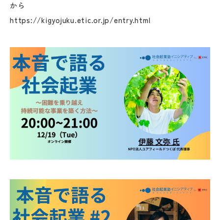
から
https://kigyojuku.etic.or.jp/entry.html